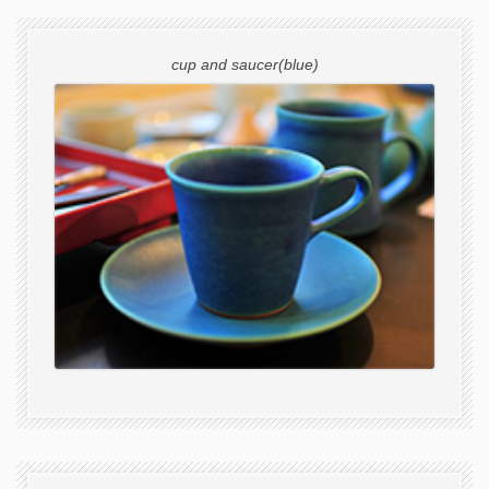
cup and saucer(blue)