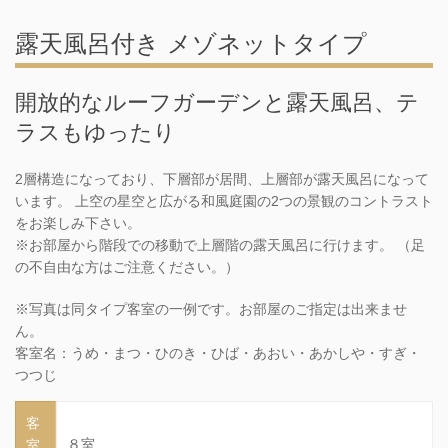
露天風呂付き メゾネットタイプ
開放的なルーフガーデンと露天風呂、テ
ラスもゆったり
2層構造になっており、下層部が居間、上層部が露天風呂になって
います。 上空の星空と広がる和風庭園の2つの景観のコントラスト
をお楽しみ下さい。
※お部屋から階段での移動で上層階の露天風呂に行けます。 （足
の不自由な方はご注意ください。）
※写真は同タイプ客室の一例です。お部屋のご指定は出来ませ
ん。
客室名：うめ・まつ・ひのき・ひば・あおい・あかしや・すぎ・
つつじ
客
８室
室