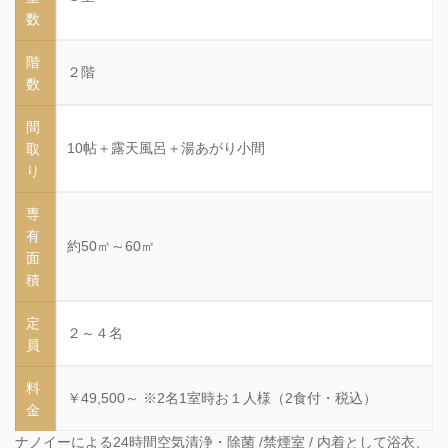
数
階
２階
数
間
10帖＋露天風呂＋湯あがり小間
取
り
専
有
約50㎡～60㎡
面
積
定
２～４名
員
料
￥49,500～ ※2名1室時お１人様（2食付・税込）
金
ナノイーによる24時間空気清浄・除菌 /禁煙室 / 内着として浴衣、