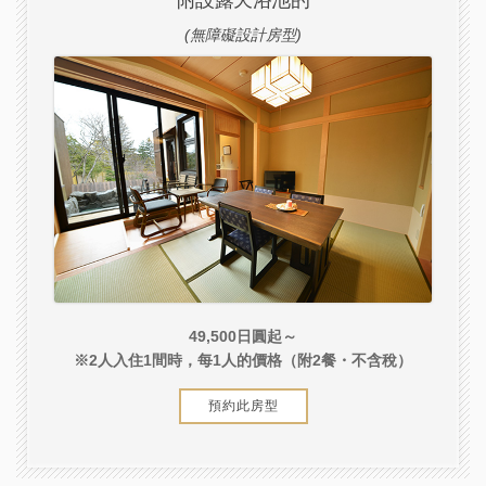
附設露天浴池的
(無障礙設計房型)
49,500日圓起～
※2人入住1間時，每1人的價格（附2餐・不含稅）
預約此房型