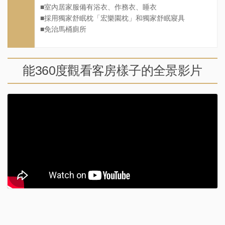
■室內居家服備有浴衣、作務衣、睡衣
■採用獨家舒眠枕「宏樂園枕」和獨家舒眠寢具
■免治馬桶廁所
能360度觀看客房樣子的全景影片