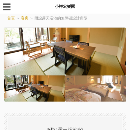
小樽宏樂園
首頁
＞
客房
＞
附設露天浴池的無障礙設計房型