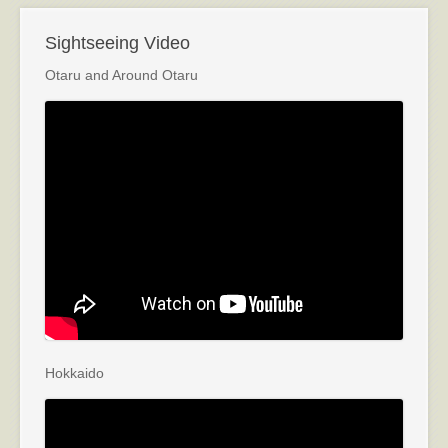
Sightseeing Video
Otaru and Around Otaru
Hokkaido