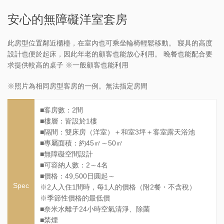
安心的無障礙洋室套房
此房型位置鄰近櫃檯，在室內也可乘坐輪椅輕鬆移動。 寢具的高度
設計也便於起床，因此年老的顧客也能放心利用。 晚餐也能配合要
求提供較高的桌子 ※一般顧客也能利用
※照片為相同房型客房的一例。無法指定房間
■客房數：2間
■樓層：皆設於1樓
■隔間：雙床房（洋室）＋和室3坪＋客室露天浴池
■專屬面積：約45㎡～50㎡
■無障礙空間設計
■可容納人數：2～4名
■價格：49,500日圓起～
Spec
※2人入住1間時，每1人的價格（附2餐・不含稅）
※季節性價格的最低價
■奈米水離子24小時空氣清淨、除菌
■禁煙